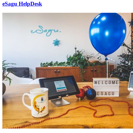
eSagu HelpDesk