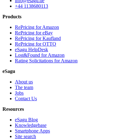
info@esagu.de
+44 1138680113
Products
RePricing for Amazon
RePricing for eBay
RePricing for Kaufland
RePricing for OTTO
eSagu HelpDesk
Lost&Found for Amazon
Rating Solicitations for Amazon
eSagu
About us
The team
Jobs
Contact Us
Resources
eSagu Blog
Knowledgebase
Smartphone Apps
Site search