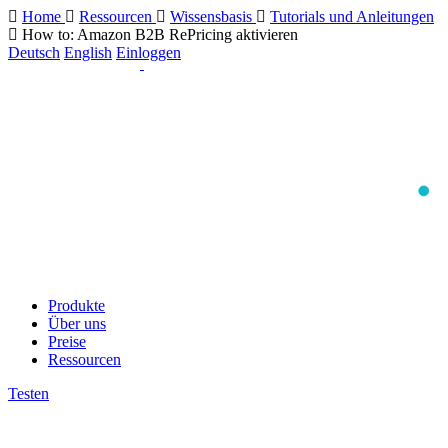
Home
Ressourcen
Wissensbasis
Tutorials und Anleitungen
How to: Amazon B2B RePricing aktivieren
Deutsch
English
Einloggen
Produkte
Über uns
Preise
Ressourcen
Testen