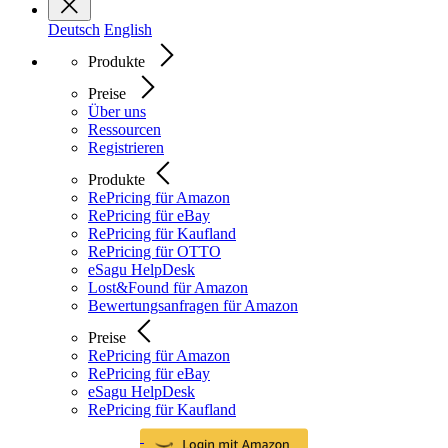
Deutsch
English
Produkte
Preise
Über uns
Ressourcen
Registrieren
Produkte
RePricing für Amazon
RePricing für eBay
RePricing für Kaufland
RePricing für OTTO
eSagu HelpDesk
Lost&Found für Amazon
Bewertungsanfragen für Amazon
Preise
RePricing für Amazon
RePricing für eBay
eSagu HelpDesk
RePricing für Kaufland