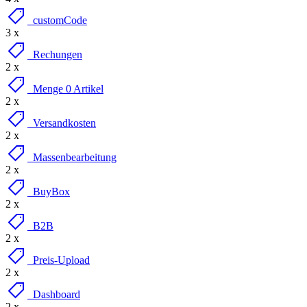
customCode
3 x
Rechungen
2 x
Menge 0 Artikel
2 x
Versandkosten
2 x
Massenbearbeitung
2 x
BuyBox
2 x
B2B
2 x
Preis-Upload
2 x
Dashboard
2 x