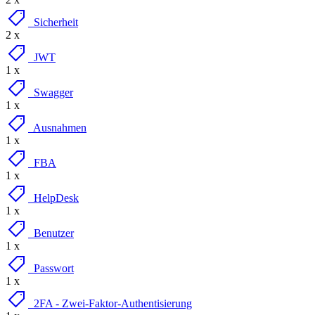
Sicherheit
2 x
JWT
1 x
Swagger
1 x
Ausnahmen
1 x
FBA
1 x
HelpDesk
1 x
Benutzer
1 x
Passwort
1 x
2FA - Zwei-Faktor-Authentisierung