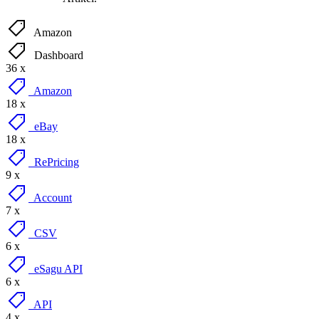
Amazon
Dashboard
36 x
Amazon
18 x
eBay
18 x
RePricing
9 x
Account
7 x
CSV
6 x
eSagu API
6 x
API
4 x