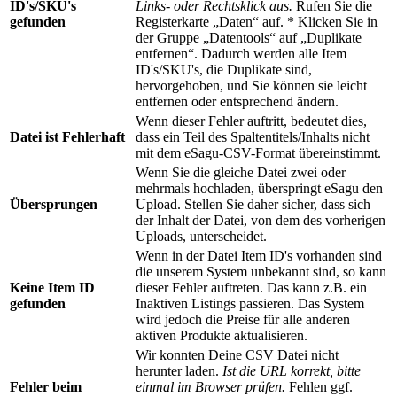
ID's/SKU's
Links- oder Rechtsklick aus.
Rufen Sie die
gefunden
Registerkarte „Daten“ auf. * Klicken Sie in
der Gruppe „Datentools“ auf „Duplikate
entfernen“. Dadurch werden alle Item
ID's/SKU's, die Duplikate sind,
hervorgehoben, und Sie können sie leicht
entfernen oder entsprechend ändern.
Wenn dieser Fehler auftritt, bedeutet dies,
Datei ist Fehlerhaft
dass ein Teil des Spaltentitels/Inhalts nicht
mit dem eSagu-CSV-Format übereinstimmt.
Wenn Sie die gleiche Datei zwei oder
mehrmals hochladen, überspringt eSagu den
Übersprungen
Upload. Stellen Sie daher sicher, dass sich
der Inhalt der Datei, von dem des vorherigen
Uploads, unterscheidet.
Wenn in der Datei Item ID's vorhanden sind
die unserem System unbekannt sind, so kann
Keine Item ID
dieser Fehler auftreten. Das kann z.B. ein
gefunden
Inaktiven Listings passieren. Das System
wird jedoch die Preise für alle anderen
aktiven Produkte aktualisieren.
Wir konnten Deine CSV Datei nicht
herunter laden.
Ist die URL korrekt, bitte
Fehler beim
einmal im Browser prüfen.
Fehlen ggf.