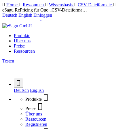
Home
Ressourcen
Wissensbasis
CSV Dateiformate
eSagu RePricing für Otto „CSV-Dateiforma…
Deutsch
English
Einloggen
Produkte
Über uns
Preise
Ressourcen
Testen
Deutsch
English
Produkte
Preise
Über uns
Ressourcen
Registrieren