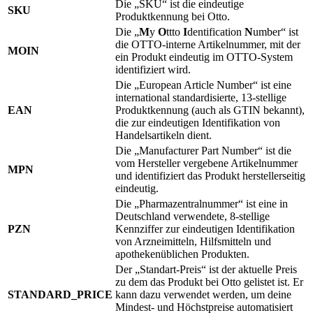
Die „SKU“ ist die eindeutige
SKU
Produktkennung bei Otto.
Die „
M
y
O
ttto
I
dentification
N
umber“ ist
die OTTO-interne Artikelnummer, mit der
MOIN
ein Produkt eindeutig im OTTO-System
identifiziert wird.
Die „European Article Number“ ist eine
international standardisierte, 13-stellige
EAN
Produktkennung (auch als GTIN bekannt),
die zur eindeutigen Identifikation von
Handelsartikeln dient.
Die „Manufacturer Part Number“ ist die
vom Hersteller vergebene Artikelnummer
MPN
und identifiziert das Produkt herstellerseitig
eindeutig.
Die „Pharmazentralnummer“ ist eine in
Deutschland verwendete, 8-stellige
PZN
Kennziffer zur eindeutigen Identifikation
von Arzneimitteln, Hilfsmitteln und
apothekenüblichen Produkten.
Der „Standart-Preis“ ist der aktuelle Preis
zu dem das Produkt bei Otto gelistet ist. Er
STANDARD_PRICE
kann dazu verwendet werden, um deine
Mindest- und Höchstpreise automatisiert