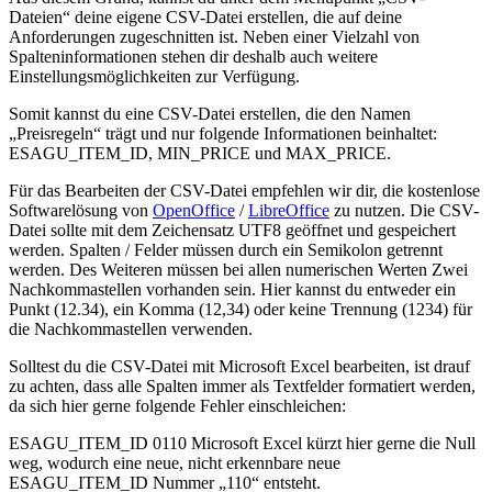
Dateien“ deine eigene CSV-Datei erstellen, die auf deine
Anforderungen zugeschnitten ist. Neben einer Vielzahl von
Spalteninformationen stehen dir deshalb auch weitere
Einstellungsmöglichkeiten zur Verfügung.
Somit kannst du eine CSV-Datei erstellen, die den Namen
„Preisregeln“ trägt und nur folgende Informationen beinhaltet:
ESAGU_ITEM_ID, MIN_PRICE und MAX_PRICE.
Für das Bearbeiten der CSV-Datei empfehlen wir dir, die kostenlose
Softwarelösung von
OpenOffice
/
LibreOffice
zu nutzen. Die CSV-
Datei sollte mit dem Zeichensatz UTF8 geöffnet und gespeichert
werden. Spalten / Felder müssen durch ein Semikolon getrennt
werden. Des Weiteren müssen bei allen numerischen Werten Zwei
Nachkommastellen vorhanden sein. Hier kannst du entweder ein
Punkt (12.34), ein Komma (12,34) oder keine Trennung (1234) für
die Nachkommastellen verwenden.
Solltest du die CSV-Datei mit Microsoft Excel bearbeiten, ist drauf
zu achten, dass alle Spalten immer als Textfelder formatiert werden,
da sich hier gerne folgende Fehler einschleichen:
ESAGU_ITEM_ID 0110 Microsoft Excel kürzt hier gerne die Null
weg, wodurch eine neue, nicht erkennbare neue
ESAGU_ITEM_ID Nummer „110“ entsteht.