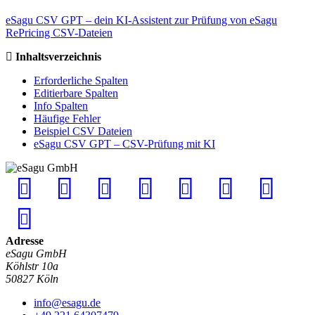
eSagu CSV GPT – dein KI-Assistent zur Prüfung von eSagu
RePricing CSV-Dateien
Inhaltsverzeichnis
Erforderliche Spalten
Editierbare Spalten
Info Spalten
Häufige Fehler
Beispiel CSV Dateien
eSagu CSV GPT – CSV-Prüfung mit KI
Adresse
eSagu GmbH
Köhlstr 10a
50827 Köln
info@esagu.de