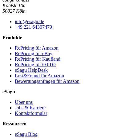
Köhlstr 10a
50827 Köln
info@esagu.de
+49 221 64307479
Produkte
RePricing für Amazon
RePricing für eBay
RePricing für Kaufland
RePricing für OTTO
eSagu HelpDesk
Lost&Found für Amazon
Bewertungsanfragen für Amazon
eSagu
Über uns
Jobs & Karriere
Kontaktformular
Ressourcen
eSagu Blog