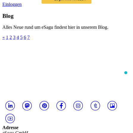
Einloggen
Blog
Alles Neue rund um eSagu findest hier in unserem Blog.
«
1
2
3
4
5
6
7
Adresse
eSagu GmbH