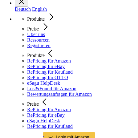
Deutsch
English
Produkte
Preise
Über uns
Ressourcen
Registrieren
Produkte
RePricing für Amazon
RePricing für eBay
RePricing für Kaufland
RePricing für OTTO
eSagu HelpDesk
Lost&Found für Amazon
Bewertungsanfragen für Amazon
Preise
RePricing für Amazon
RePricing für eBay
eSagu HelpDesk
RePricing für Kaufland