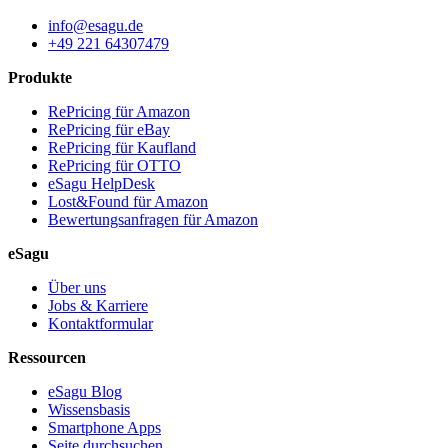
info@esagu.de
+49 221 64307479
Produkte
RePricing für Amazon
RePricing für eBay
RePricing für Kaufland
RePricing für OTTO
eSagu HelpDesk
Lost&Found für Amazon
Bewertungsanfragen für Amazon
eSagu
Über uns
Jobs & Karriere
Kontaktformular
Ressourcen
eSagu Blog
Wissensbasis
Smartphone Apps
Seite durchsuchen