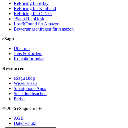
RePricing für eBay
RePricing für Kaufland
RePricing für OTTO
eSagu HelpDesk
Lost&Found für Amazon
Bewertungsanfragen für Amazon
eSagu
Über uns
Jobs & Karriere
Kontaktformular
Ressourcen
eSagu Blog
Wissensbasis
Smartphone Apps
Seite durchsuchen
Preise
© 2026 eSagu GmbH
AGB
Datenschutz