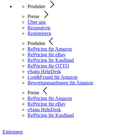
Produkte
Preise
Über uns
Ressourcen
Registrieren
Produkte
RePricing für Amazon
RePricing für eBay
RePricing für Kaufland
RePricing für OTTO
eSagu HelpDesk
Lost&Found für Amazon
Bewertungsanfragen für Amazon
Preise
RePricing für Amazon
RePricing für eBay
eSagu HelpDesk
RePricing für Kaufland
Einloggen