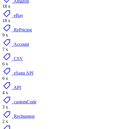
Amazon
18 x
eBay
18 x
RePricing
9 x
Account
7 x
CSV
6 x
eSagu API
6 x
API
4 x
customCode
3 x
Rechungen
2 x