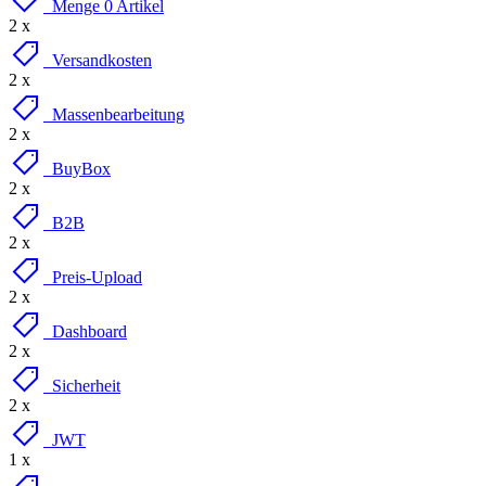
Menge 0 Artikel
2 x
Versandkosten
2 x
Massenbearbeitung
2 x
BuyBox
2 x
B2B
2 x
Preis-Upload
2 x
Dashboard
2 x
Sicherheit
2 x
JWT
1 x