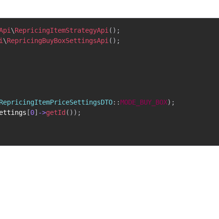
Api
\
RepricingItemStrategyApi
(
)
;
i
\
RepricingBuyBoxSettingsApi
(
)
;
RepricingItemPriceSettingsDTO
::
MODE_BUY_BOX
)
;
ettings
[
0
]
->
getId
(
)
)
;