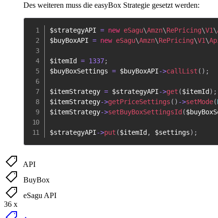
Des weiteren muss die easyBox Strategie gesetzt werden:
$strategyAPI
=
new
eSagu
\
Amzn
\
RePricing
\
V1
\
$buyBoxAPI
=
new
eSagu
\
Amzn
\
RePricing
\
V1
\
Ap
$itemId
=
1337
;
$buyBoxSettings
=
$buyBoxAPI
->
callList
(
)
;
$itemStrategy
=
$strategyAPI
->
get
(
$itemId
)
;
$itemStrategy
->
getPriceSettings
(
)
->
setMode
(
$itemStrategy
->
setBuyBoxSettingsId
(
$buyBoxS
$strategyAPI
->
put
(
$itemId
,
$settings
)
;
API
BuyBox
eSagu API
36 x