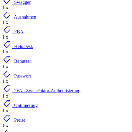
Swagger
1 x
Ausnahmen
1 x
FBA
1 x
HelpDesk
1 x
Benutzer
1 x
Passwort
1 x
2FA - Zwei-Faktor-Authentisierung
1 x
Optimierung
1 x
Preise
1 x