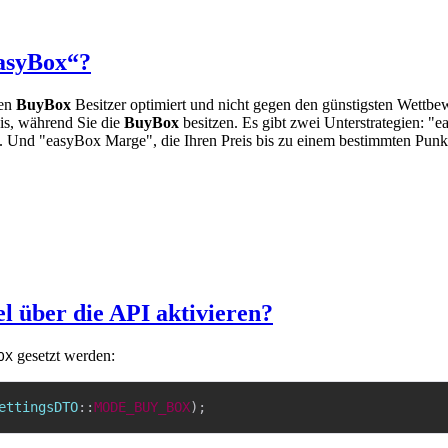
easyBox“?
den
BuyBox
Besitzer optimiert und nicht gegen den günstigsten Wettbewe
eis, während Sie die
BuyBox
besitzen. Es gibt zwei Unterstrategien: "e
. Und "easyBox Marge", die Ihren Preis bis zu einem bestimmten Punkt
l über die API aktivieren?
gesetzt werden:
OX
ettingsDTO
::
MODE_BUY_BOX
)
;