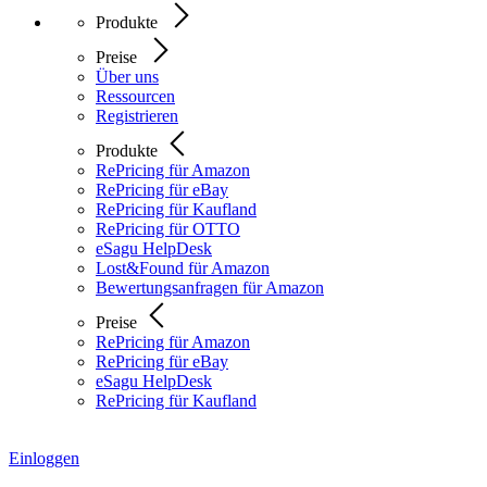
Produkte
Preise
Über uns
Ressourcen
Registrieren
Produkte
RePricing für Amazon
RePricing für eBay
RePricing für Kaufland
RePricing für OTTO
eSagu HelpDesk
Lost&Found für Amazon
Bewertungsanfragen für Amazon
Preise
RePricing für Amazon
RePricing für eBay
eSagu HelpDesk
RePricing für Kaufland
Einloggen