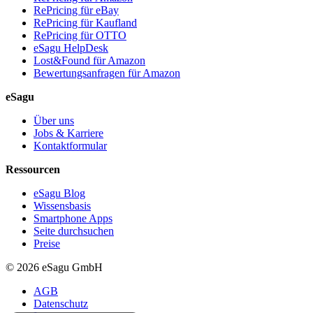
RePricing für eBay
RePricing für Kaufland
RePricing für OTTO
eSagu HelpDesk
Lost&Found für Amazon
Bewertungsanfragen für Amazon
eSagu
Über uns
Jobs & Karriere
Kontaktformular
Ressourcen
eSagu Blog
Wissensbasis
Smartphone Apps
Seite durchsuchen
Preise
© 2026 eSagu GmbH
AGB
Datenschutz