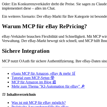
Oder: Ein Konkurrenzverkäufer dreht die Preise. Sie sagen zu Claude:
implementiert diese – alles im Chat.
Ein weiteres Szenario: Der eBay-Markt für Ihre Kategorie ist beson
Warum MCP für eBay RePricing?
eBay-Verkäufer brauchen Flexibilität und Schnelligkeit. Mit MCP wird
Verwaltung. Der eBay-Markt bewegt sich schnell, und MCP hilft Ihnen
Sichere Integration
MCP nutzt OAuth für sichere Authentifizierung. Ihre eBay-Daten sind g
eSagu MCP für Amazon, eBay & mehr 🛒
Tutorial zum MCP-Setup 🤓
MCP für Amazon im Blog 📰
Mehr zum Thema "KI-Automation für eBay" 🔎
Inhaltsverzeichnis
Was ist mit MCP für eBay möglich?
Praktische Anwendungsfälle für eBay