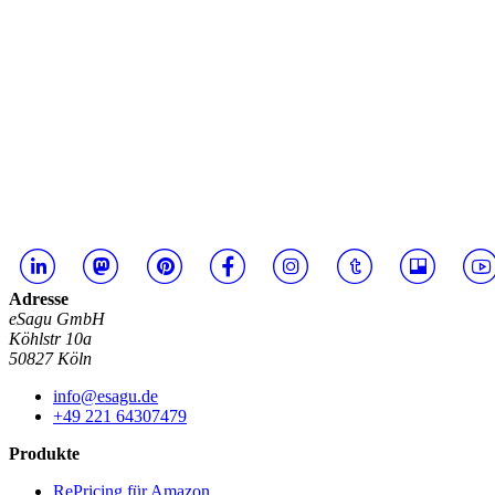
Adresse
eSagu GmbH
Köhlstr 10a
50827 Köln
info@esagu.de
+49 221 64307479
Produkte
RePricing für Amazon