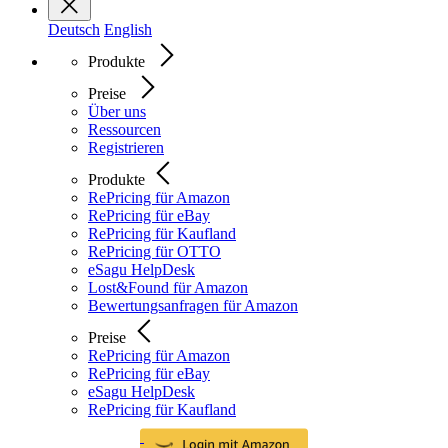
Deutsch
English
Produkte
Preise
Über uns
Ressourcen
Registrieren
Produkte
RePricing für Amazon
RePricing für eBay
RePricing für Kaufland
RePricing für OTTO
eSagu HelpDesk
Lost&Found für Amazon
Bewertungsanfragen für Amazon
Preise
RePricing für Amazon
RePricing für eBay
eSagu HelpDesk
RePricing für Kaufland