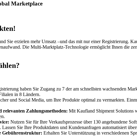
lobal Marketplace
kten!
 und Sie erzielen mehr Umsatz –und das mit nur einer Registrierung. K
enaufwand. Die Multi-Marktplatz-Technologie ermöglicht Ihnen die zen
ählen?
gistrierung haben Sie Zugang zu 7 der am schnellsten wachsenden Markt
ilialen in 8 Ländern.
her und Social Media, um Ihre Produkte optimal zu vermarkten. Einmal
d relevanten Zahlungsmethoden:
Mit Kaufland Shipment Solutions wir
en.
vice:
Nutzen Sie für Ihre Verkaufsprozesse über 130 angebundene Sof
l. Lassen Sie Ihre Produktdaten und Kundenanfragen automatisiert über
te Gebührenstruktur:
Erhalten Sie Unterstützung in verschiedenen Spra