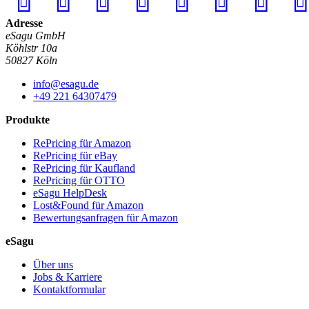
Adresse
eSagu GmbH
Köhlstr 10a
50827 Köln
info@esagu.de
+49 221 64307479
Produkte
RePricing für Amazon
RePricing für eBay
RePricing für Kaufland
RePricing für OTTO
eSagu HelpDesk
Lost&Found für Amazon
Bewertungsanfragen für Amazon
eSagu
Über uns
Jobs & Karriere
Kontaktformular