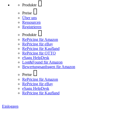
Produkte
Preise
Über uns
Ressourcen
Registrieren
Produkte
RePricing für Amazon
RePricing für eBay
RePricing für Kaufland
RePricing für OTTO
eSagu HelpDesk
Lost&Found für Amazon
Bewertungsanfragen für Amazon
Preise
RePricing für Amazon
RePricing für eBay
eSagu HelpDesk
RePricing für Kaufland
Einloggen