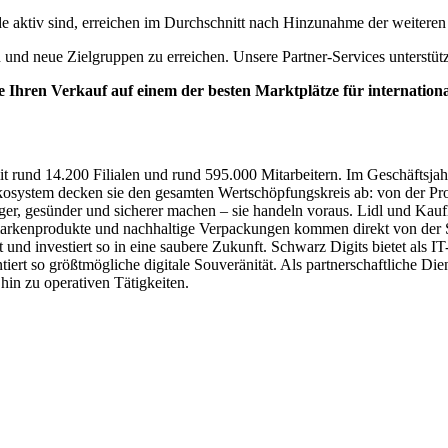
.de aktiv sind, erreichen im Durchschnitt nach Hinzunahme der weitere
ern und neue Zielgruppen zu erreichen. Unsere Partner-Services unterstüt
e Ihren Verkauf auf einem der besten Marktplätze für internationa
it rund 14.200 Filialen und rund 595.000 Mitarbeitern. Im Geschäftsj
osystem decken sie den gesamten Wertschöpfungskreis ab: von der Prod
ger, gesünder und sicherer machen – sie handeln voraus. Lidl und Kauf
markenprodukte und nachhaltige Verpackungen kommen direkt von der S
nd investiert so in eine saubere Zukunft. Schwarz Digits bietet als IT
ert so größtmögliche digitale Souveränität. Als partnerschaftliche Di
in zu operativen Tätigkeiten.